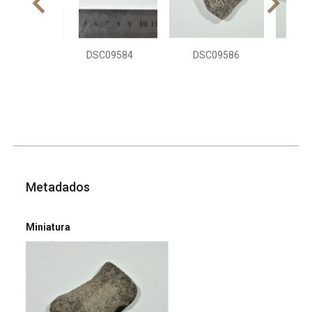
DSC09584
DSC09586
DS
Metadados
Miniatura