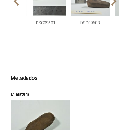
DSC09601
DSC09603
DS
Metadados
Miniatura