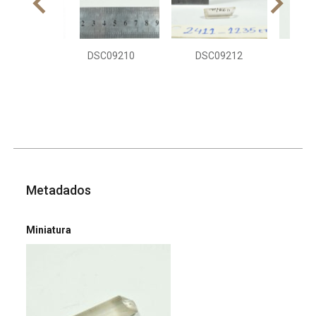
DSC09210
DSC09212
DS
Metadados
Miniatura