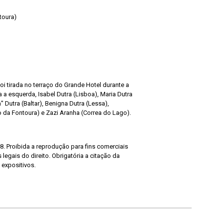
toura)
oi tirada no terraço do Grande Hotel durante a
a a esquerda, Isabel Dutra (Lisboa), Maria Dutra
 Dutra (Baltar), Benigna Dutra (Lessa),
ro da Fontoura) e Zazi Aranha (Correa do Lago).
8. Proibida a reprodução para fins comerciais
legais do direito. Obrigatória a citação da
 expositivos.