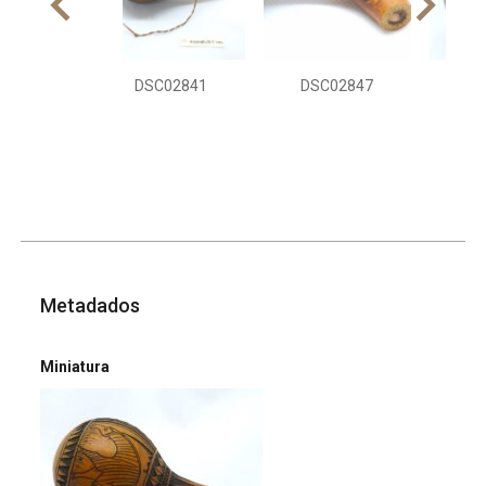
DSC02841
DSC02847
DS
Metadados
Miniatura