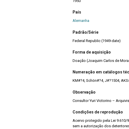
1950
País
Alemanha
Padrão/Série
Federal Republic (1949-date)
Forma de aquisição
Doação (Joaquim Carlos de Mora
Numeração em catálogos té
KM#?4, Schön#?4, J#?1504, AKS
Observação
Consultor Yuri Victorino – Arquiv
Condições de reprodução
Acervo protegido pela Lei 9.610/9
sem a autorização dos detentores 