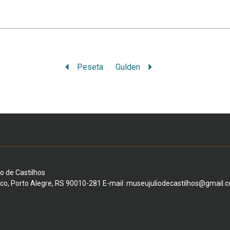
Peseta
Gulden
io de Castilhos
ico, Porto Alegre, RS 90010-281 E-mail: museujuliodecastilhos@gmail.c