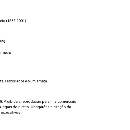
o Franco (1936-1975) Peseta (1868-2001)
es)
cnicos
ista, Historiador e Numismata
8. Proibida a reprodução para fins comerciais
legais do direito. Obrigatória a citação da
 expositivos.