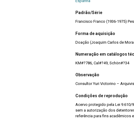
Espanha
Padrão/Série
Francisc
Forma de aquisição
Doação (Joaquim Carlos de Mora
Numeração em catálogos té
KM#?786, Cal#?49, Schön#?34
Observação
Consultor Yuri Victorino – Arquiv
Condições de reprodução
Acervo protegido pela Lei 9.610/9
sem a autorização dos detentores 
referência para fins acadêmicos e