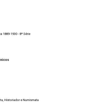
ca 1889-1930 - 8ª Série
cnicos
ista, Historiador e Numismata