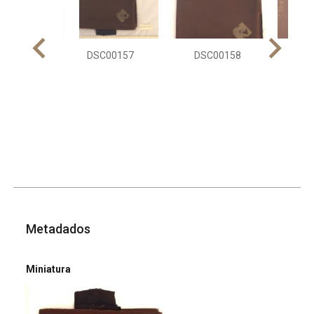
DSC00157
DSC00158
DS
Metadados
Miniatura