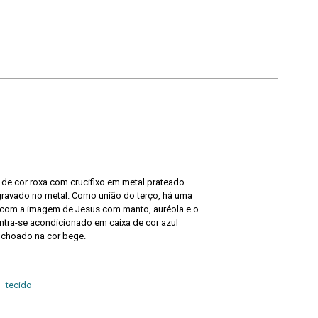
de cor roxa com crucifixo em metal prateado.
gravado no metal. Como união do terço, há uma
com a imagem de Jesus com manto, auréola e o
tra-se acondicionado em caixa de cor azul
olchoado na cor bege.
tecido