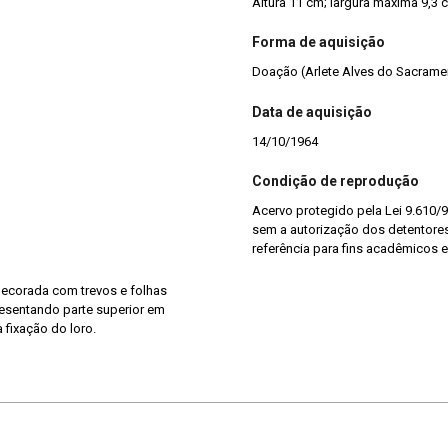
Altura 11 cm; largura máxima 9,3 
Forma de aquisição
Doação (Arlete Alves do Sacrame
Data de aquisição
14/10/1964
Condição de reprodução
Acervo protegido pela Lei 9.610/9
sem a autorização dos detentores 
referência para fins acadêmicos e
decorada com trevos e folhas
resentando parte superior em
 fixação do loro.