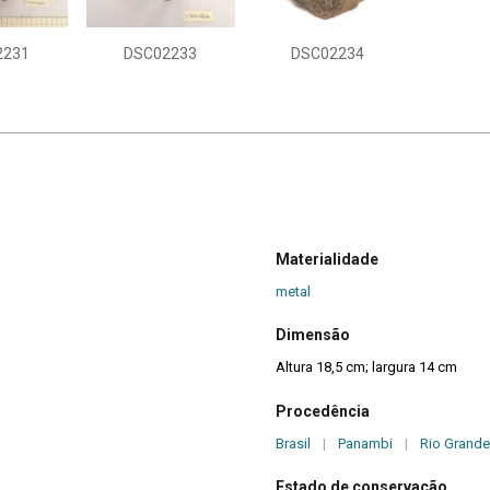
2231
DSC02233
DSC02234
Materialidade
metal
Dimensão
Altura 18,5 cm; largura 14 cm
Procedência
Brasil
|
Panambi
|
Rio Grande
Estado de conservação