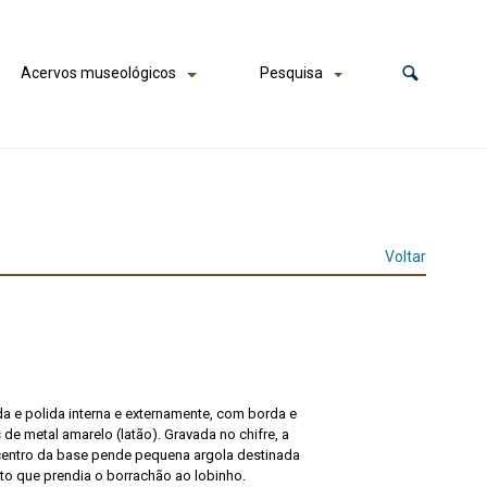
Acervos museológicos
Pesquisa
Voltar
da e polida interna e externamente, com borda e
e metal amarelo (latão). Gravada no chifre, a
 centro da base pende pequena argola destinada
nto que prendia o borrachão ao lobinho.