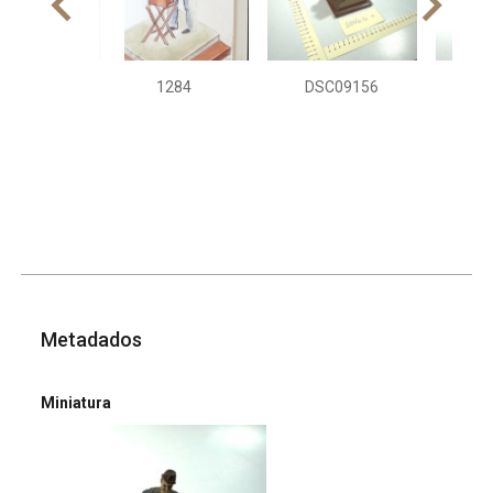
1284
DSC09156
DS
Metadados
Miniatura