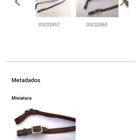
DSC02457
DSC02460
DS
Metadados
Miniatura