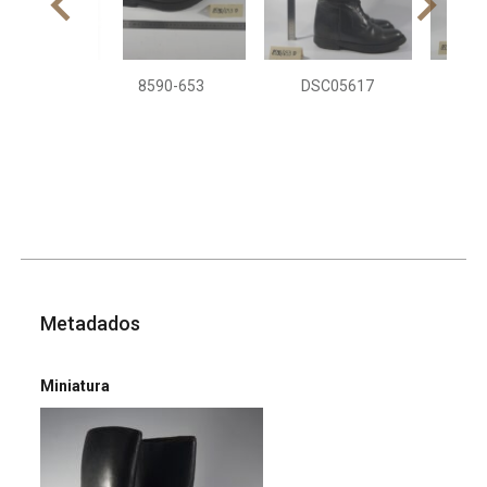
8590-653
DSC05617
DS
Metadados
Miniatura