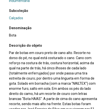
Indumentária
Subcoleção
Calçados
Denominação
Bota
Descrição do objeto
Par de botas em couro preto de cano alto. Recorte no
dorso do pé, no qual está costurado o cano. Cano com
reforço na costura de trás, costura horizontal, acima da
qual na parte de trás, há cinco ilhoses de cada lado
(totalmente enferrujados) por onde passa uma tira
estreita de couro; por dentro uma lingueta em forma de
gota. Solado em borracha (com a marca "NAILTEX") com
enorme furo; salto em sola. Em ambos os pés do lado
direito do camo, há um recorte de couro com letras
brancas "Bota HAAS". A parte de cima do cano apresenta
recorte, sendo mais alto na frente. Estas botas foram
usadas por José Ferreira da Silva em sua viagem por 51