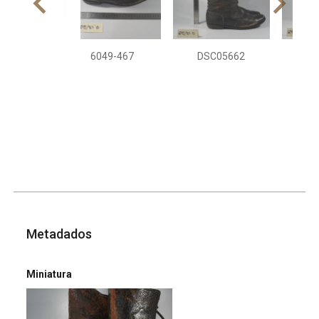
6049-467
DSC05662
DS
Metadados
Miniatura