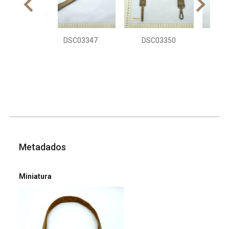
DSC03347
DSC03350
DS
Metadados
Miniatura