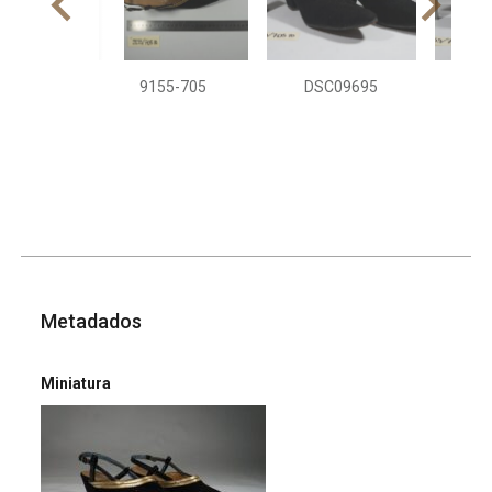
9155-705
DSC09695
DS
Metadados
Miniatura