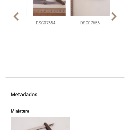
DS
DSC07654
DSC07656
Metadados
Miniatura