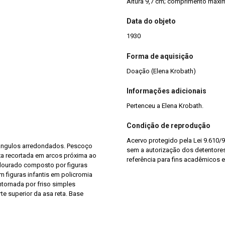
Altura 9,7 cm; comprimento máxi
Data do objeto
1930
Forma de aquisição
Doação (Elena Krobath)
Informações adicionais
Pertenceu a Elena Krobath.
Condição de reprodução
Acervo protegido pela Lei 9.610/9
 ângulos arredondados. Pescoço
sem a autorização dos detentores 
xa recortada em arcos próxima ao
referência para fins acadêmicos e
o dourado composto por figuras
figuras infantis em policromia
tornada por friso simples
e superior da asa reta. Base