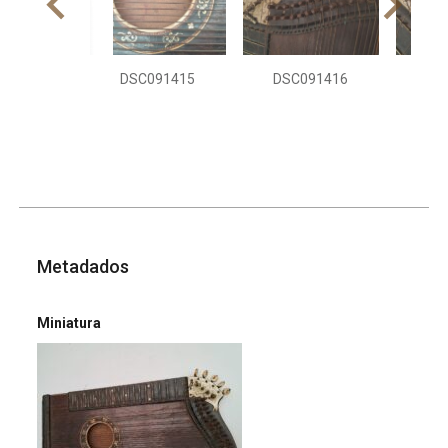
DSC091415
DSC091416
DS
Metadados
Miniatura