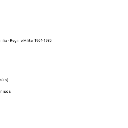
Cruzeiro - 1970 -1986 - Primeira Familia - Regime Militar 1964-1985
aújo)
cnicos